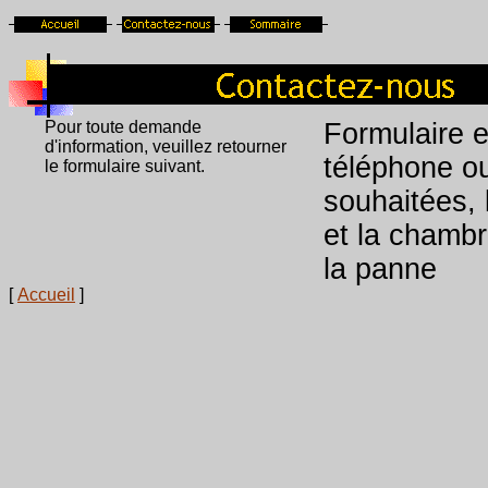
Pour toute demande
Formulaire e
d'information, veuillez retourner
téléphone o
le formulaire suivant.
souhaitées, 
et la chambr
la panne
[
Accueil
]